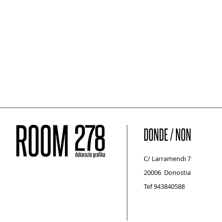
DONDE / NON
C/ Larramendi 7
20006 Donostia
Tef 943840588