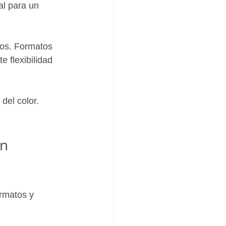
al para un 
os. Formatos 
 flexibilidad 
del color. 
n 
rmatos y 