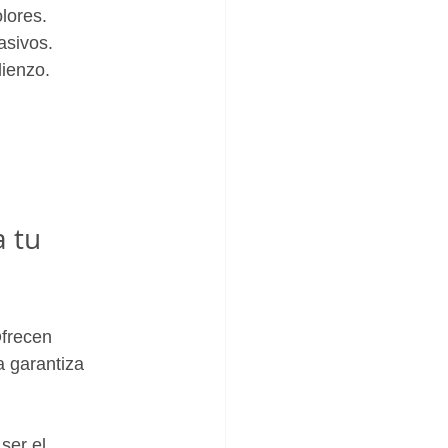
olores.
asivos.
lienzo.
 tu 
frecen 
 garantiza 
ser el 