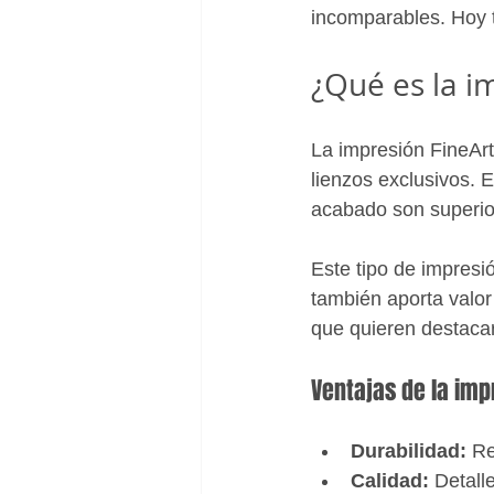
incomparables. Hoy t
¿Qué es la i
La impresión FineArt 
lienzos exclusivos. E
acabado son superio
Este tipo de impresi
también aporta valor 
que quieren destacar
Ventajas de la imp
Durabilidad:
 Re
Calidad:
 Detall