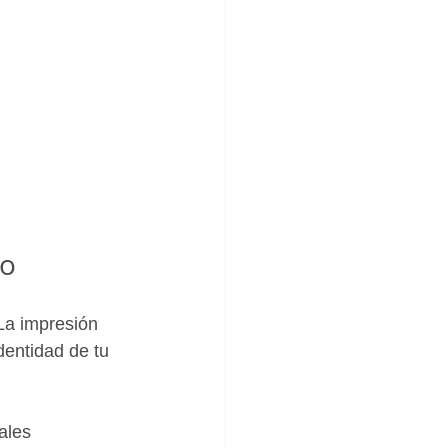
io
 La impresión 
dentidad de tu 
ales 