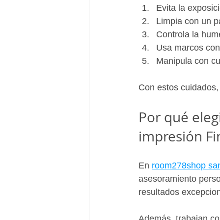
Evita la exposic
Limpia con un p
Controla la hum
Usa marcos con 
Manipula con cu
Con estos cuidados, 
Por qué eleg
impresión Fi
En 
room278shop san
asesoramiento person
resultados excepcion
Además, trabajan con