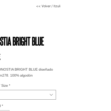
<< Volver / Itzuli
STIA BRIGHT BLUE
Precio
€
ONOSTIA BRIGHT BLUE diseñado
m278. 100% algodón
 Size
*
d
*