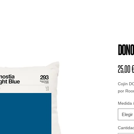
DONO
25,00 
Cojín D
por Roo
Medida /
Elegir
Cantida