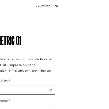
<< Volver / Itzuli
ETRIC 01
diseñada por room278 de la serie
IC, impresa en papel
le, 100% alfa-celulosa, libre de
 ph neutro, acabado texturado,
 Size
*
., sin filigrana ni marca de agua.
 OPCIONAL
con moldura de
 ancho de madera natural con
lato de 3mm.
Frame
*