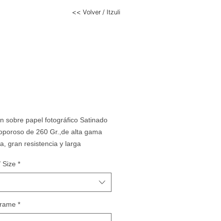
<< Volver / Itzuli
n sobre papel fotográfico Satinado
oporoso de 260 Gr.,de alta gama
a, gran resistencia y larga
dad de los colores.
 Size
*
 OPCIONAL
con moldura de
 ancho de madera natural con
lato de 3mm.
Frame
*