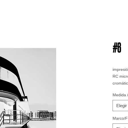
#6
impresió
RC micr
cromátic
estabili
Medida /
MARCO
15mm de
Elegir
metacri
Marco/