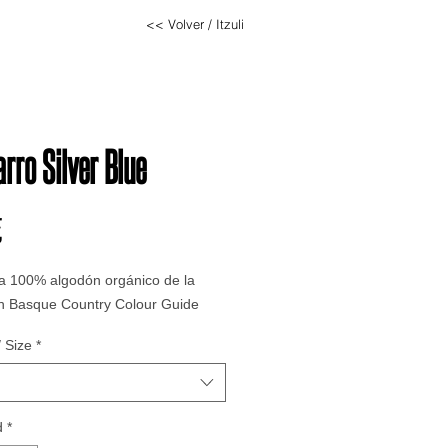
<< Volver / Itzuli
arro Silver Blue
Precio
€
a 100% algodón orgánico de la
ón Basque Country Colour Guide
 Size
*
d
*