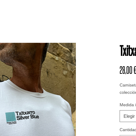
Txitx
28,00 
Camiset
colecci
Medida /
Elegir
Cantida